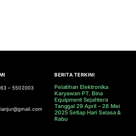
MI
BERITA TERKINI
Pelatihan Elektronika
0263 – 5502003
Karyawan PT. Bina
Equipment Sejahtera
Tanggal 29 April – 28 Mei
cianjur@gmail.com
2025 Setiap Hari Selasa &
Rabu