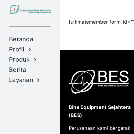
Skip
to
content
[ultimatemember form_id=”
Beranda
Profil
Produk
Berita
Layanan
Bina Equipment Sejahtera
(BES)
Perusahaan kami bergerak