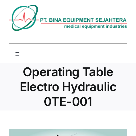
Skip
to
content
Toggle
Navigation
Beranda
Operating Table
Electro Hydraulic
Profil
0TE-001
Produk
Berita