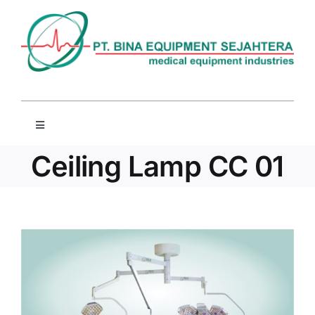
Skip
to
content
Toggle
Navigation
Beranda
Ceiling Lamp CC 01
Profil
Produk
Berita