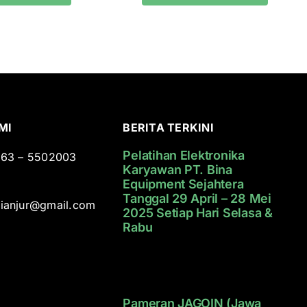
MI
BERITA TERKINI
Pelatihan Elektronika
0263 – 5502003
Karyawan PT. Bina
Equipment Sejahtera
Tanggal 29 April – 28 Mei
cianjur@gmail.com
2025 Setiap Hari Selasa &
Rabu
Pameran JAGOIN (Jawa